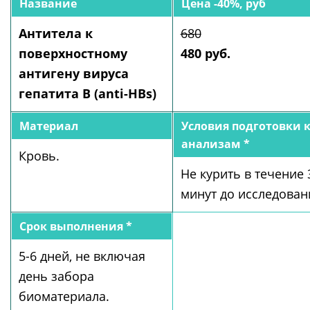
Название
Цена -40%, руб
Антитела к
680
поверхностному
480 руб.
антигену вируса
гепатита В (anti-HBs)
Материал
Условия подготовки 
анализам *
Кровь.
Не курить в течение 
минут до исследован
Срок выполнения *
5-6 дней, не включая
день забора
биоматериала.