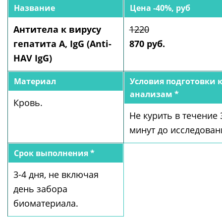
Название
Цена -40%, руб
Антитела к вирусу
1220
гепатита А, IgG (Anti-
870 руб.
HAV IgG)
Материал
Условия подготовки 
анализам *
Кровь.
Не курить в течение 
минут до исследован
Срок выполнения *
3-4 дня, не включая
день забора
биоматериала.