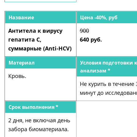
Название
Цена -40%, руб
Антитела к вирусу
900
гепатита С,
640 руб.
суммарные (Anti-HCV)
Материал
Условия подготовки 
анализам *
Кровь.
Не курить в течение 
минут до исследован
Срок выполнения *
2 дня, не включая день
забора биоматериала.