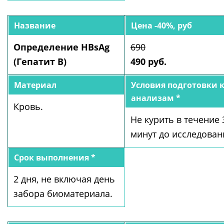
Название
Цена -40%, руб
Определение HBsAg
690
(Гепатит В)
490 руб.
Материал
Условия подготовки 
анализам *
Кровь.
Не курить в течение 
минут до исследован
Срок выполнения *
2 дня, не включая день
забора биоматериала.