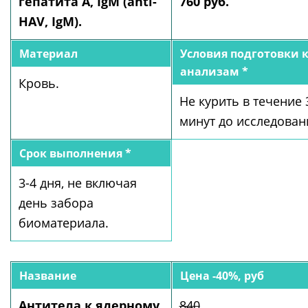
гепатита А, IgM (anti-
760 руб.
HAV, IgM).
Материал
Условия подготовки 
анализам *
Кровь.
Не курить в течение 
минут до исследован
Срок выполнения *
3-4 дня, не включая
день забора
биоматериала.
Название
Цена -40%, руб
Антитела к ядерному
840